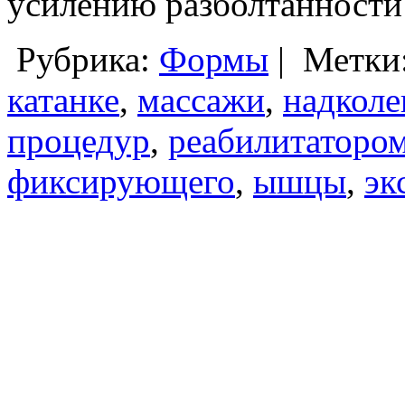
усилению разболтанности
Рубрика:
Формы
|
Метки
катанке
,
массажи
,
надколе
процедур
,
реабилитаторо
фиксирующего
,
ышцы
,
эк