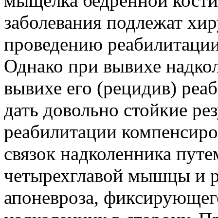
мыщелка бедренной кости
заболевания подлежат хир
проведению реабилитации
Однако при вывихе надко
вывихе его (рецидив) реаб
дать довольно стойкие рез
реабилитации компенсиро
связок надколенника путе
четырехглавой мышцы и р
апоневроза, фиксирующе