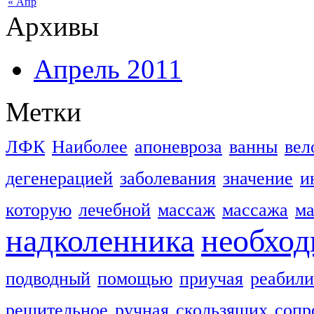
« Апр
Архивы
Апрель 2011
Метки
ЛФК
Наиболее
апоневроза
ванны
вел
дегенерацией
заболевания
значение
и
которую
лечебной
массаж
массажа
м
надколенника
необхо
подводный
помощью
приучая
реабили
решительное
ручная
скользящих
сопр