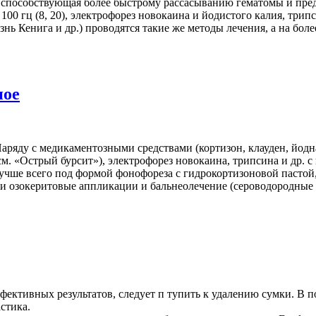
я, способствующая более быстрому рассасыванию гематомы и пр
0 гц (8, 20), электрофорез новокаина и йодистого калия, трип
знь Кенига и др.) проводятся такие же методы лечения, а на бо
ное
аряду с медикаментозными средствами (кортизон, клауден, йодн
м. «Острый бурсит»), электрофорез новокаина, трипсина и др. 
(лучше всего под формой фонофореза с гидрокортизоновой пастой
е или озокеритовые аппликации и бальнеолечение (сероводородные
эффективных результатов, следует п тупить к удалению сумки. 
стика.