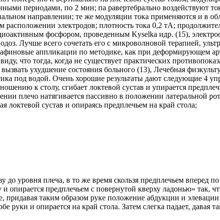
инными периодами, по 2 мин; па равертебрально воздействуют 
альном направлении; те же модуляции тока применяются и в обл
 расположении электродов; плотность тока 0,2 тА; продолжитель
адиоактивным фосфором, проведенным Kyselka идр. (15), электроф
одоз. Лучше всего сочетать его с микроволновой терапией, ультр
парафиновые аппликации по методике, как при деформирующем ар
виду, что тогда, когда не существует практических противопок
 вызвать ухудшение состояния больного (13), Лечебная физкуль
тика под водой. Очень хорошие результаты дают следующие 4 уп
ошению к столу, сгибает локтевой сустав и упирается предплечье
ижении плечо натягивается пассивно в положении латеральной ро
я локтевой сустав и опираясь предплечьем на край стола;
 до уровня плеча, в то же время скользя предплечьем вперед по 
 и опирается предплечьем с повернутой кверху ладонью» так, чт
ке, придавая таким образом руке положение абдукции и элевации 
 обе руки и опирается на край стола. Затем слегка падает, дава