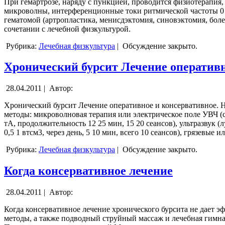
При гемартрозе, наряду с пункцией, проводится физиотерапи
микроволны, интерференционные токи ритмической частоты 0 10
гематомой (артропластика, менисдэктомия, синовэктомия, боле
сочетании с лечебной физкультурой.
Рубрика:
Лечебная физкультура
|
Обсуждение закрыто.
Хронический бурсит Лечение оператив
28.04.2011 |
Автор:
Хронический бурсит Лечение оперативное и консервативное. Н
методы: микроволновая терапия или электрическое поле УВЧ (с
тА, продолжительность 12 25 мин, 15 20 сеансов), ультразвук 
0,5 1 втсм3, через день, 5 10 мин, всего 10 сеансов), грязевы
Рубрика:
Лечебная физкультура
|
Обсуждение закрыто.
Когда консервативное лечение
28.04.2011 |
Автор:
Когда консервативное лечение хронического бурсита не дает 
методы, а также подводный струйный массаж и лечебная гимна