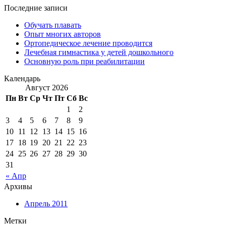
Последние записи
Обучать плавать
Опыт многих авторов
Ортопедическое лечение проводится
Лечебная гимнастика у детей дошкольного
Основную роль при реабилитации
Календарь
Август 2026
Пн
Вт
Ср
Чт
Пт
Сб
Вс
1
2
3
4
5
6
7
8
9
10
11
12
13
14
15
16
17
18
19
20
21
22
23
24
25
26
27
28
29
30
31
« Апр
Архивы
Апрель 2011
Метки