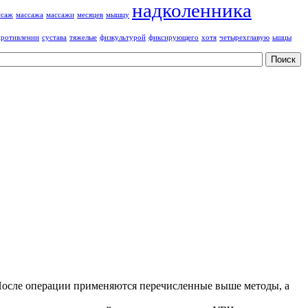
надколенника
ссаж
массажа
массажи
месяцев
мышцу
противлении
сустава
тяжелые
физкультурой
фиксирующего
хотя
четырехглавую
ышцы
После операции применяются перечисленные выше методы, а