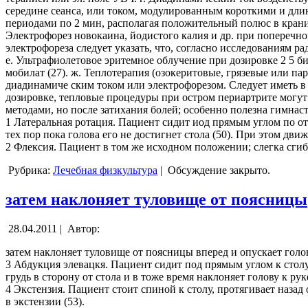
середине сеанса, или током, модулированным короткими и дл
периодами по 2 мин, располагая положительный полюс в крани
Электрофорез новокаина, йодистого калия и др. при поперечном
электрофореза следует указать, что, согласно исследованиям р
е. Ультрафиолетовое эритемное облучение при дозировке 2 5 би
мобилат (27). ж. Теплотерапия (озокеритовые, грязевые или 
диадинамиче ским током или электрофорезом. Следует иметь в 
дозировке, тепловые процедуры при остром периартрите могут
методами, но после затихания болей; особенно полезна гимнас
1 Латеральная ротация. Пациент сидит иод прямым углом по отн
тех пор пока голова его не достигнет стола (50). При этом дв
2 Флексия. Пациент в том же исходном положении; слегка сгиба
Рубрика:
Лечебная физкультура
|
Обсуждение закрыто.
затем наклоняет туловище от поясницы
28.04.2011 |
Автор:
затем наклоняет туловище от поясницы вперед и опускает голову
3 Абдукция элевацкя. Пациент сидит под прямым углом к столу
грудь в сторону от стола и в тоже время наклоняет голову к ру
4 Экстензия. Пациент стоит спиной к столу, протягивает назад
в экстензии (53).