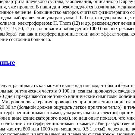
иартрита плечевого сустава, заболевания, описанного Duplay е
ния, уже прошло. В наши дни рекомендуются различные медикам
ративное лечение. Большинство авторов считают физиотерапию 
тодом выбора лечение ультразвуком; J. Pal и др. подчеркивают, 
волнами, электрофорезом; Н. Thom (12) и др. рекомендуют лечен
 8, 17, 19, 20, 21) на основании наблюдений 1000 больных реко
ыбора), так как интерференционные токи дают эффект тогда, к
ение состояния больного.
нные
едует располагать как можно выше над плечом, чтобы избежать 
тальные ритмическая частота 0 100 гц; сеансы проводятся ежеднев
 20 дней прекращаются не только клинические симптомы болезни
 б. Микроволновая терапия проводится при положении пациента ле
0 30 вт (больной должен ощущать легкое приятное тепло), в теч
интерференционными токами, ультразвуком или электрофорезом 
и в виде кондензаторного поля), но наш опыт показал, что мик
сочетании с интерференционными токами, в. Ультразвук озвучив
м частота 800 или 1000 кгц, мощность 0,5 1 втсм2, через день, 
вуют поперечно и вертикально на плечевой сустав током, модул