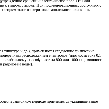
едупреждению сращений: электрическое поле УВЧ или
сина, гидрокортизона. При послеоперационных состояниях с
лее позднем этапе озокеритовые аппликации или ванны в
ая тинктура и др.), применяются следующие физические
с поперечным расположением электродов (плотность тока 0,1
, по лабильному способу; частота 800 или 1000 кгц, мощность
 и радоновые воды).
В послеоперационном периоде применяются указанные выше