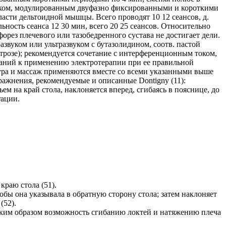
током, модулированным двуфазно фиксированными и короткими
асти дельтоидной мышцы. Всего проводят 10 12 сеансов, д.
ность сеанса 12 30 мин, всего 20 25 сеансов. Относительно
орез плечевого или тазобедренного сустава не достигает дели.
азвуком или ультразвуком с бутазолидином, соотв. пастой
трозе); рекомендуется сочетание с интерференционным током,
азаний к применению электротерапии при ее правильной
тура и массаж применяются вместе со всеми указанными выше
ражнения, рекомендуемые и описанные Dontigny (11):
м на край стола, наклоняется вперед, сгибаясь в пояснице, до
тации.
краю стола (51).
обы она указывала в обратную сторону стола; затем наклоняет
(52).
я таким образом возможность сгибанию локтей и натяжению плеча