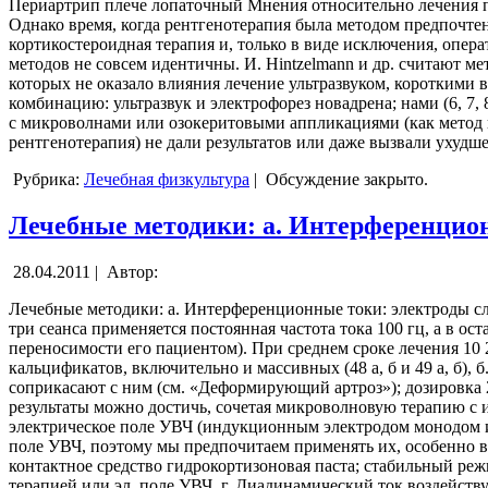
Периартрип плече лопаточный Мнения относительно лечения пер
Однако время, когда рентгенотерапия была методом предпочте
кортикостероидная терапия и, только в виде исключения, опе
методов не совсем идентичны. И. Hintzelmann и др. считают ме
которых не оказало влияния лечение ультразвуком, короткими 
комбинацию: ультразвук и электрофорез новадрена; нами (6, 7,
с микроволнами или озокеритовыми аппликациями (как метод в
рентгенотерапия) не дали результатов или даже вызвали ухудш
Рубрика:
Лечебная физкультура
|
Обсуждение закрыто.
Лечебные методики: а. Интерференцио
28.04.2011 |
Автор:
Лечебные методики: а. Интерференционные токи: электроды сл
три сеанса применяется постоянная частота тока 100 гц, а в ос
переносимости его пациентом). При среднем сроке лечения 10
кальцификатов, включительно и массивных (48 а, б и 49 а, б),
соприкасают с ним (см. «Деформирующий артроз»); дозировка 2
результаты можно достичь, сочетая микроволновую терапию с 
электрическое поле УВЧ (индукционным электродом монодом ил
поле УВЧ, поэтому мы предпочитаем применять их, особенно в 
контактное средство гидрокортизоновая паста; стабильный режи
терапией или эл. поле УВЧ. г. Диадинамический ток воздейст