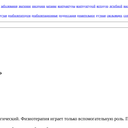
заболевания
значение
инсерции
катанке
контрактуры
контруктурой
которую
лечебной
ма
иучая
реабилитатором
реабилитационные
редрессация
решительное
ручная
скользящих
со
»
гический. Физиотерапия играет только вспомогательную роль. 