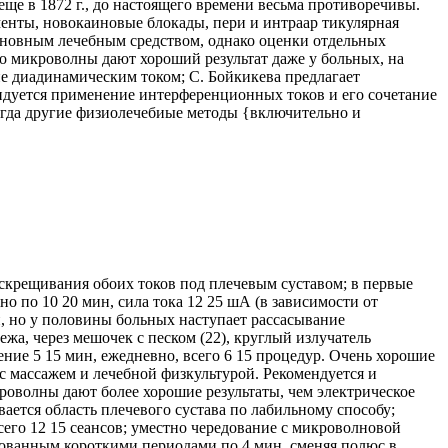
ще в 1872 г., до настоящего времени весьма противоречивы.
енты, новокаиновые блокады, пери и интраар тикулярная
основным лечебным средством, однако оценки отдельных
что микроволны дают хороший результат даже у больных, на
ие диадинамическим током; С. Бойкикева предлагает
мендуется применение интерференционных токов и его сочетание
огда другие физиолечебиые методы {включительно и
скрещивания обоих токов под плечевым суставом; в первые
но по 10 20 мин, сила тока 12 25 шА (в зависимости от
, но у половины больных наступает рассасывание
жа, через мешочек с песком (22), круглый излучатель
ение 5 15 мин, ежедневно, всего 6 15 процедур. Очень хорошие
с массажем и лечебной физкультурой. Рекомендуется и
роволны дают более хорошие результаты, чем электрическое
ается область плечевого сустава по лабильному способу;
всего 12 15 сеансов; уместно чередование с микроволновой
ированным короткими периодами по 4 мин, сменяя полюс в