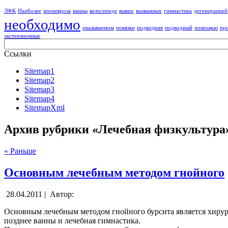
ЛФК
Наиболее
апоневроза
ванны
велосипеде
вывих
вызванных
гимнастика
дегенерацией
необходимо
оказываемом
повязки
подводная
подводный
помощью
пр
экстензионные
Ссылки
Sitemap1
Sitemap2
Sitemap3
Sitemap4
SitemapXml
Архив рубрики «Лечебная физкультура
« Раньше
Основным лечебным методом гнойного
28.04.2011 |
Автор:
Основным лечебным методом гнойного бурсита является хирур
позднее ванны и лечебная гимнастика.