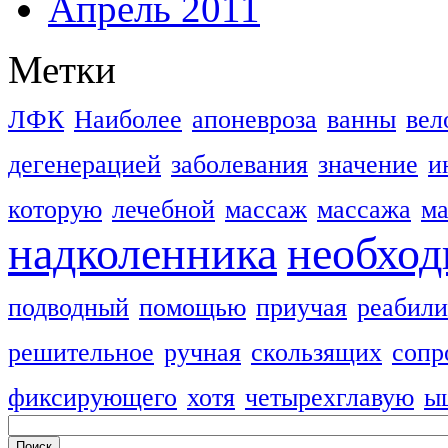
Апрель 2011
Метки
ЛФК
Наиболее
апоневроза
ванны
вел
дегенерацией
заболевания
значение
и
которую
лечебной
массаж
массажа
м
надколенника
необхо
подводный
помощью
приучая
реабили
решительное
ручная
скользящих
сопр
фиксирующего
хотя
четырехглавую
ы