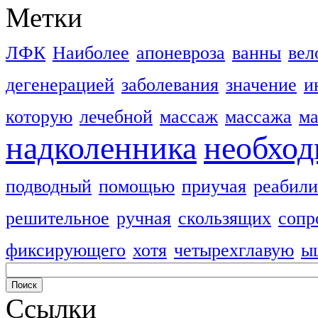
Метки
ЛФК
Наиболее
апоневроза
ванны
вел
дегенерацией
заболевания
значение
и
которую
лечебной
массаж
массажа
м
надколенника
необхо
подводный
помощью
приучая
реабили
решительное
ручная
скользящих
сопр
фиксирующего
хотя
четырехглавую
ы
Ссылки