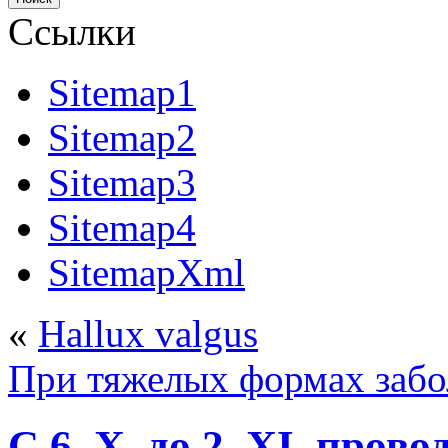
Ссылки
Sitemap1
Sitemap2
Sitemap3
Sitemap4
SitemapXml
«
Hallux valgus
При тяжелых формах забо
С 6. X. до 2. XI. пров