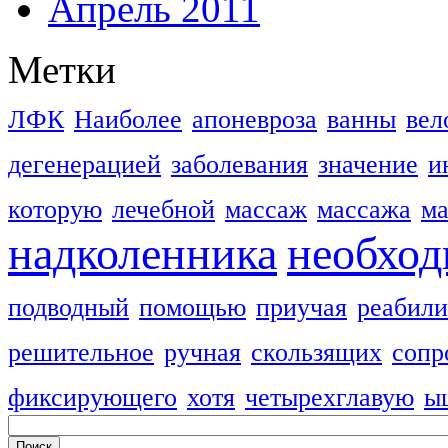
Апрель 2011
Метки
ЛФК
Наиболее
апоневроза
ванны
вел
дегенерацией
заболевания
значение
и
которую
лечебной
массаж
массажа
м
надколенника
необхо
подводный
помощью
приучая
реабили
решительное
ручная
скользящих
сопр
фиксирующего
хотя
четырехглавую
ы