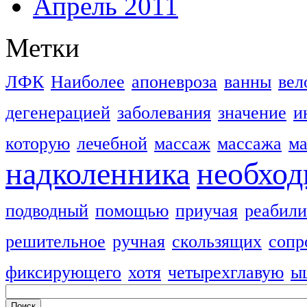
Апрель 2011
Метки
ЛФК
Наиболее
апоневроза
ванны
вел
дегенерацией
заболевания
значение
и
которую
лечебной
массаж
массажа
м
надколенника
необхо
подводный
помощью
приучая
реабили
решительное
ручная
скользящих
сопр
фиксирующего
хотя
четырехглавую
ы