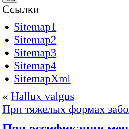
Ссылки
Sitemap1
Sitemap2
Sitemap3
Sitemap4
SitemapXml
«
Hallux valgus
При тяжелых формах забо
При оссификации мен